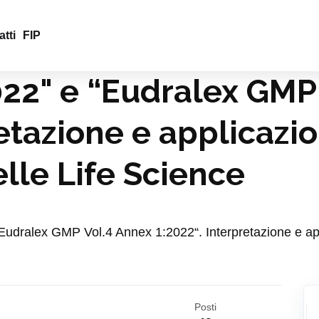
tti
FIP
022" e “Eudralex GMP
retazione e applicazi
elle Life Science
“Eudralex GMP Vol.4 Annex 1:2022“. Interpretazione e appl
Posti